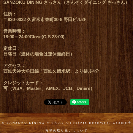
SANZOKU DINING さっさん（さんぞくダイニング さっさん）
住所：
〒830-0032 久留米市東町30-8 野田ビル2F
営業時間：
18:00～24:00Close(O.S.23:00)
定休日：
日曜日（連休の場合は連休最終日）
アクセス：
西鉄天神大牟田線「西鉄久留米駅」より徒歩4分
クレジットカード：
可（VISA、Master、AMEX、JCB、Diners）
© SANZOKU DINING さっさん. All Rights Reserved.
Cookie情
報等の取り扱いについて